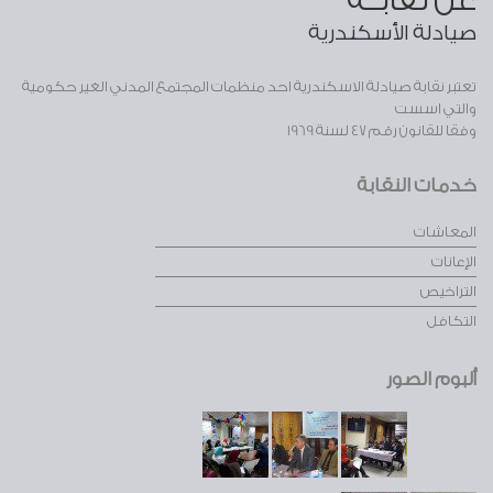
عن نقابــة
صيادلة الأسكندرية
تعتبر نقابة صيادلة الاسكندرية احد منظمات المجتمع المدني الغير حكومية
والتي اسست
وفقا للقانون رقم 47 لسنة 1969
خدمات النقابة
المعاشات
الإعانات
التراخيص
التكافل
ألبوم الصور