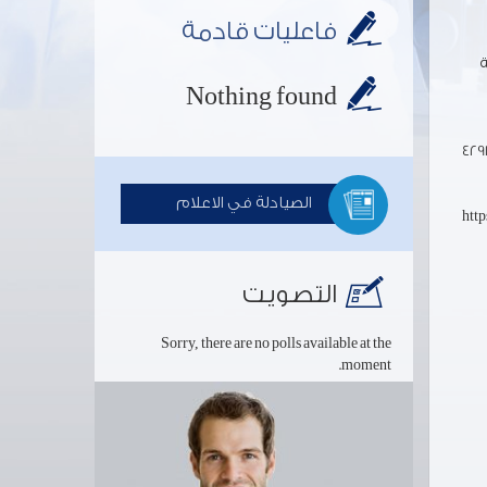
فاعليات قادمة
ة
Nothing found
4291
الصيادلة في الاعلام
htt
التصويت
Sorry, there are no polls available at the
moment.