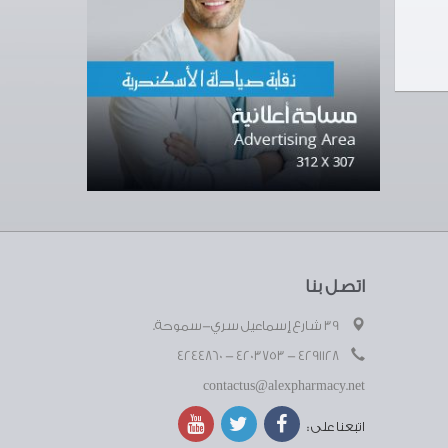
اتصل بنا
39 شارع إسماعيل سري-سموحة.
4291128 - 4203753 - 4244860
contactus@alexpharmacy.net
اتبعنا على :