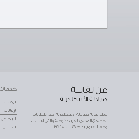
عن نقابــة
خدمات ا
صيادلة الأسكندرية
المعاشات
الإعانات
تعتبر نقابة صيادلة الاسكندرية احد منظمات
التراخيص
المجتمع المدني الغير حكومية والتي اسست
وفقا للقانون رقم 47 لسنة 1969
التكافل