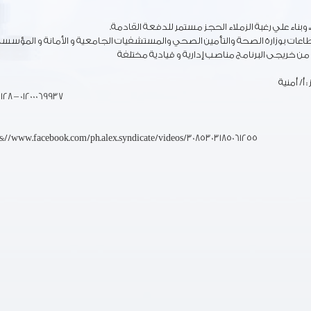
 مدار 5 سنوات من مختلف القطاعات بوزارة الصحة والتأمين الصحي والمستشفيات الجامعية و الأمانة و المؤسس
أ/ أمنية
128 – 01200069937
ps://www.facebook.com/ph.alex.syndicate/videos/3085303185061255