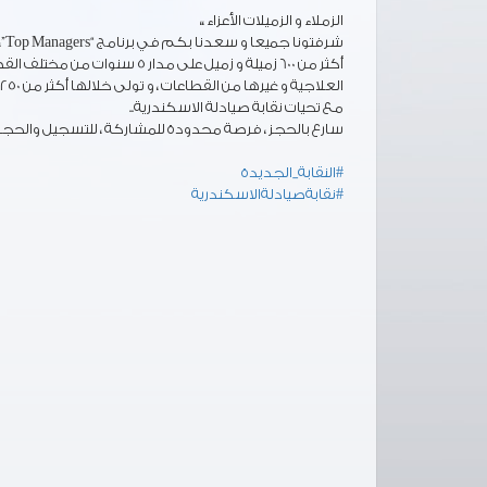
الزملاء و الزميلات الأعزاء ،،
شرفتونا جميعا و سعدنا بكم في برنامج “Top Managers”،، وبناء علي رغبة الزملاء الحجز مستمر للدفعة القادمة.
أكثر من 600 زميلة و زميل على
العلاجية و غيرها من القطاعات ، و تولى خلالها أكثر من 250 من خريجى البرنامج مناصب إدارية و قيادية مختلفة
مع تحيات نقابة صيادلة الاسكندرية..
سارع بالحجز ، فرصة محدودة للمشاركة ، للتسجيل والحجز : 
#النقابة_الجديدة
#نقابةصيادلةالاسكندرية