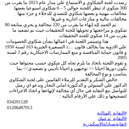
رصدت لجنة الشكاوي و الاستماع علي مدار عام 2023 ما يقرب من
300 شكوي اذ تنظر اللجنة حوالي 5 – 6 شكاوي اسبوعيا بعضها
مخالفات مهنية و بعضها شكاوي للتصدي للدخلاء و جزء منها
مخالفات مالية و منازعات اجارية و غيرها
تم الحمد لله إنهاء ما يقرب من 220 مخالفة و يجري متابعة 80
شكوي و مراجعتها و تحويلها للجنة التحقيقات حيث تم تصعيد ما
يقرب من 14 شكوي للجنة التحقيقات
هذا وتستمر اللجنة في اعمالها بشأن شكاوي الخصومات
علي الادوية بما يخالف قانون ….( التسعيرة الجبرية 163 لسنة 1950
و قانون حماية المنافسة و منع الممارسات الاحتكارية رقم 3 لسنة
2005
و تقوم اللجنة باتخاذ ما يلزم تجاه كل شكوي حسب محتواها حيث
يكون دورها احيانا << توجيهي و احيانا تأديبي و تصعيدي>> بما
يتناسب و نوع المخالفة
خالص الشكر و التقدير للزملاء القائمين على لجنة الشكاوي
الدكتور علي المتبولي و الدكتورة اماني النجار وندعو اي زميل
للتواصل مع النقابة في حال أي مخالفة لإنهاءها و اتخاذ الاجراءات
لتصحيحها و ذلك علي الأرقام التالية :
034291128
01206497913
#النقابة_المثالية
#النقابة_تدعمك
#نقابةصيادلةالاسكندرية