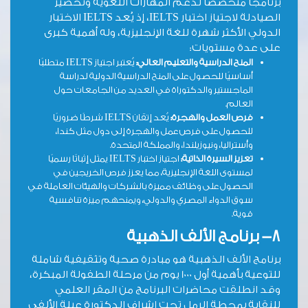
برنامجًا متخصصًا لدعم المهارات اللغوية وتحضير
الصيادلة لاجتياز اختبار IELTS، إذ يُعد IELTS الاختبار
الدولي الأكثر شهرة للغة الإنجليزية، وله أهمية كبرى
على عدة مستويات:
المنح الدراسية والتعليم العالي:
يُعتبر اجتياز IELTS متطلبًا
أساسيًا للحصول على المنح الدراسية الدولية لدراسة
الماجستير والدكتوراة في العديد من الجامعات حول
العالم.
فرص العمل والهجرة:
يُعد إتقان IELTS شرطًا ضروريًا
للحصول على فرص عمل والهجرة إلى دول مثل كندا،
وأستراليا، ونيوزيلندا، والمملكة المتحدة.
تعزيز السيرة الذاتية:
اجتياز اختبار IELTS يمثل إثباتًا رسميًا
لمستوى اللغة الإنجليزية، مما يعزز فرص الخريجين في
الحصول على وظائف مميزة بالشركات والهيئات العاملة في
سوق الدواء المصري والدولي، ويمنحهم ميزة تنافسية
قوية.
8- برنامج الألف الذهبية
برنامج الألف الذهبية هو مبادرة صحية وتثقيفية شاملة
للتوعية بأهمية أول 1000 يوم من مرحلة الطفولة المبكرة،
وقد انطلقت محاضرات البرنامج من المقر العلمي
للنقابة بمحطة الرمل تحت إشراف الدكتورة عبلة الألفي