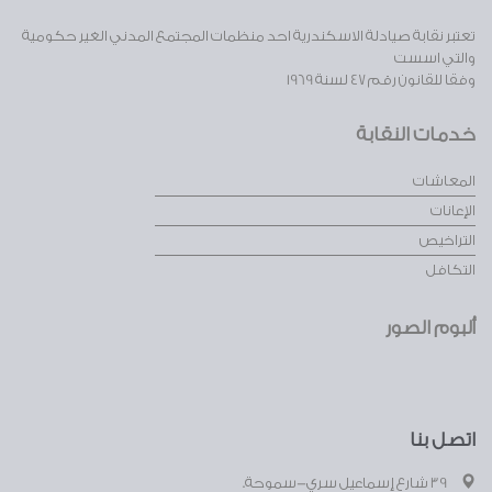
تعتبر نقابة صيادلة الاسكندرية احد منظمات المجتمع المدني الغير حكومية
والتي اسست
وفقا للقانون رقم 47 لسنة 1969
خدمات النقابة
المعاشات
الإعانات
التراخيص
التكافل
ألبوم الصور
اتصل بنا
39 شارع إسماعيل سري-سموحة.