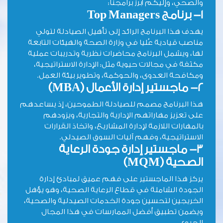
والصحي، وإليكم أبرز برامجنا:
1- برنامج
Top Managers
يهدف هذا البرنامج الرائد إلى تأهيل الصيادلة لتولي
مناصب قيادية عُليا في وزارة الصحة والهيئات التابعة
لها، ويشمل البرنامج محاضرات نظرية وتدريبات عملية
مكثفة في مجالات حيوية مثل: الإدارة الاستراتيجية،
ومكافحة العدوى، والحوكمة، وتطوير بيئة العمل.
2- ماجستير إدارة الأعمال (
MBA
)
هذا البرنامج مصمم للصيادلة الطموحين، إذ يساعدهم
على تعزيز مهاراتهم الإدارية والتجارية، ويزودهم
بالمهارات اللازمة لإدارة المشاريع، واتخاذ القرارات
الاستراتيجية، وفهم آليات السوق الصيدلي.
3- ماجستير إدارة جودة الرعاية
الصحية (MQM)
يركز هذا الماجستير على فهم عميق لمبادئ إدارة
الجودة الشاملة في قطاع الرعاية الصحية، وهو يؤهل
الخريجين لتحسين جودة الخدمات الصيدلية والصحية،
ويضمن تطبيق أفضل الممارسات في هذا المجال
الحيوي.