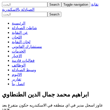
نقابة
Toggle navigation
الصيادلة بالاسكندرية
الرئيسية
شاطئ الصيادلة
عن النقابة
اللجان
لجان النقابة
مستشارك القانوني
الخدمات
الاخبار
فعاليات قادمة
الوظائف
وسيط الصيادلة
الالبوم
تقارير
اتصل بنا
ابراهيم محمد جمال الدين الطنطاوي
عاوز اسجل مدير في اي منطقه في الاسكندريه حكون متفرغ بعد
١٢/٣