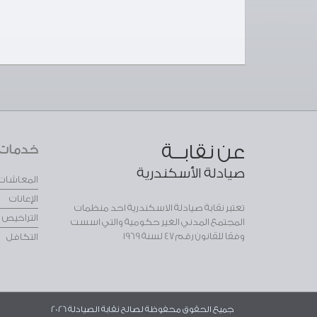
عن نقابــة
خدمات ا
صيادلة الأسكندرية
المعاشات
الإعانات
تعتبر نقابة صيادلة الاسكندرية احد منظمات
التراخيص
المجتمع المدني الغير حكومية والتي اسست
وفقا للقانون رقم 47 لسنة 1969
التكافل
جميع الحقوق محفوظة لصالح نقابة الصيادلة 2026