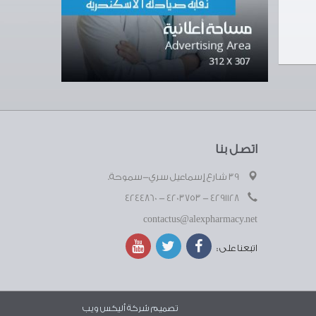
اتصل بنا
39 شارع إسماعيل سري-سموحة.
4291128 - 4203753 - 4244860
contactus@alexpharmacy.net
اتبعنا على :
تصميم شركة
أليكس ويب