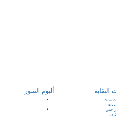
النقابة
ألبوم الصور
معاشات
عانات
تراخيص
كافل