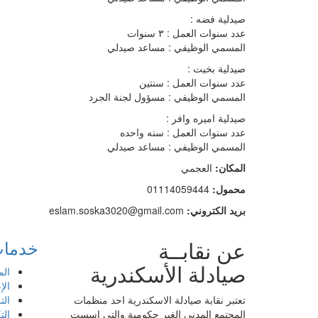
صيدلية فضه :
عدد سنوات العمل : ٣ سنوات
المسمي الوظيفي : مساعد صيدلي
صيدلية بخيت :
عدد سنوات العمل : سنتين
المسمي الوظيفي : مسؤول لجنة الجرد
صيدلية اميره وافر :
عدد سنوات العمل : سنه واحده
المسمي الوظيفي : مساعد صيدلي
المكان:
العجمي
محمول:
01114059444
بريد الكتروني:
eslam.soska3020@gmail.com
عن نقابــة
خدمات 
صيادلة الأسكندرية
ال
الإ
تعتبر نقابة صيادلة الاسكندرية احد منظمات
ال
المجتمع المدني الغير حكومية والتي اسست
الت