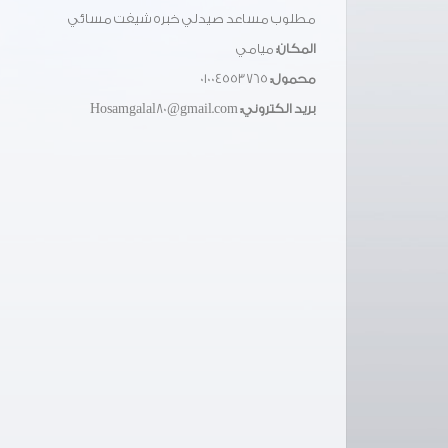
مطلوب مساعد صيدلي خبره شيفت مسائي
المكان:
ميامي
محمول:
01004553765
بريد الكتروني:
Hosamgalal80@gmail.com