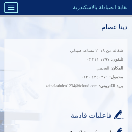
نقابة الصيادلة بالاسكندرية
Toggle
igation
دينا عصام
شغاله من ٢٠١٨ مساعد صيدلي
تليفون:
‭٠٣ ٣١١ ١٧٩٧‬
المكان:
العجمي
محمول:
‭٠١٢٠ ٤٢٤٠٣٧١‬
بريد الكتروني:
zainalaabden1234@icloud.com
فاعليات قادمة