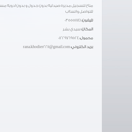
متاح لتسجيل مديره صيدليه بدون جدول و بدون ادويه م
للتواصل واتسااب
تليفون:
035551741
المكان:
سيدي بشر
محمول:
01229769524
بريد الكتروني:
rana.khodier2211@gmail.com