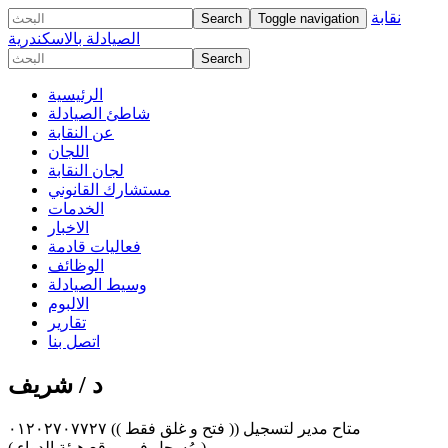
نقابة
Toggle navigation
الصيادلة بالاسكندرية
الرئيسية
شاطئ الصيادلة
عن النقابة
اللجان
لجان النقابة
مستشارك القانوني
الخدمات
الاخبار
فعاليات قادمة
الوظائف
وسيط الصيادلة
الالبوم
تقارير
اتصل بنا
د / شريف
متاح مدير لتسجيل (( فتح و غلق فقط )) ٠١٢٠٢٧٠٧٧٢٧
( مُسجل فى موقع هيئة الدواء )