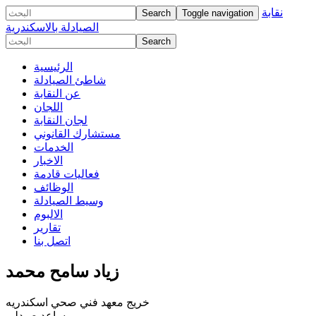
نقابة
Toggle navigation
الصيادلة بالاسكندرية
الرئيسية
شاطئ الصيادلة
عن النقابة
اللجان
لجان النقابة
مستشارك القانوني
الخدمات
الاخبار
فعاليات قادمة
الوظائف
وسيط الصيادلة
الالبوم
تقارير
اتصل بنا
زياد سامح محمد
خريج معهد فني صحي اسكندريه
مساعد صيدلي