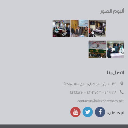
ألبوم الصور
اتصل بنا
39 شارع إسماعيل سري-سموحة.
4291128 - 4203753 - 4244860
contactus@alexpharmacy.net
اتبعنا على :