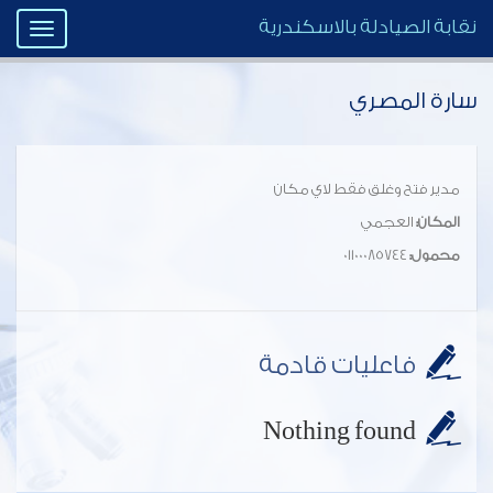
نقابة الصيادلة بالاسكندرية
Toggle
igation
سارة المصري
مدير فتح وغلق فقط لاي مكان
المكان:
العجمي
محمول:
01100085744
فاعليات قادمة
Nothing found