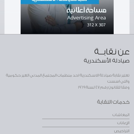
عن نقابــة
صيادلة الأسكندرية
تعتبر نقابة صيادلة الاسكندرية احد منظمات المجتمع المدني الغير حكومية
والتي اسست
وفقا للقانون رقم 47 لسنة 1969
خدمات النقابة
المعاشات
الإعانات
التراخيص