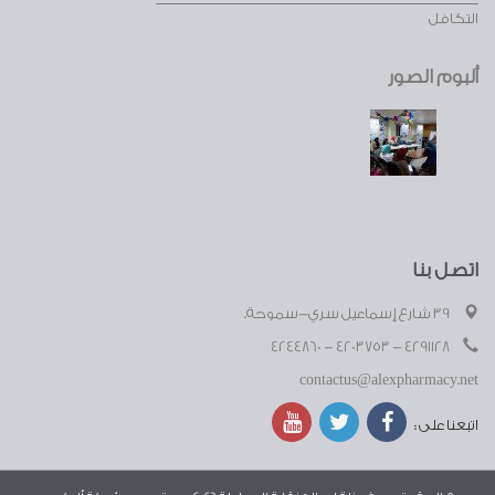
التكافل
ألبوم الصور
اتصل بنا
39 شارع إسماعيل سري-سموحة.
4291128 - 4203753 - 4244860
contactus@alexpharmacy.net
اتبعنا على :