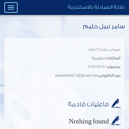
نقابة الصيادلة بالاسكندرية
Toggle
igation
سامر نبيل حليم
صيدلى خبرة ٢٤ عام
المكان:
الابراهيمية
محمول:
01279681656
بريد الكتروني:
samerhalim28@gmail.com
فاعليات قادمة
Nothing found