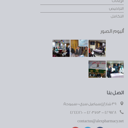
الإعانات
التراخيص
التكافل
ألبوم الصور
اتصل بنا
39 شارع إسماعيل سري-سموحة.
4291128 - 4203753 - 4244860
contactus@alexpharmacy.net