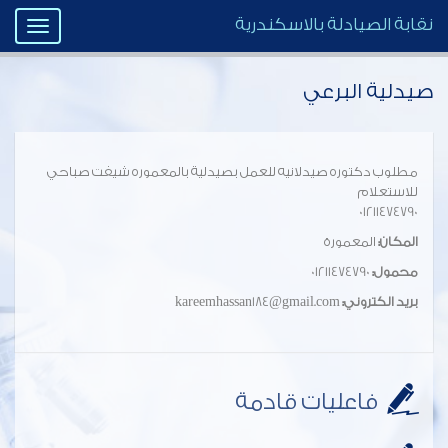
نقابة الصيادلة بالاسكندرية
Toggle
igation
صيدلية البرعي
مطلوب دكتوره صيدلانيه للعمل بصيدلية بالمعموره شيفت صباحي
للاستعلام
01211474790
المكان:
المعمورة
محمول:
01211474790
بريد الكتروني:
kareemhassan184@gmail.com
فاعليات قادمة