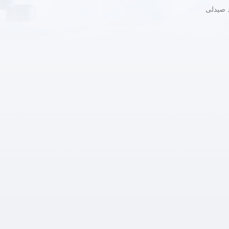
د صيدلى