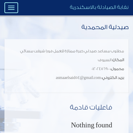
نقابة الصيادلة بالاسكندرية
Toggle
igation
صيدلية المحمدية
مطلوب مساعد صيدلي خبرة ممتازة للعمل فورا شيفت مسائي
المكان:
السيوف
محمول:
01202456900
بريد الكتروني:
asmaaelsaid54@gmail.com
فاعليات قادمة
Nothing found