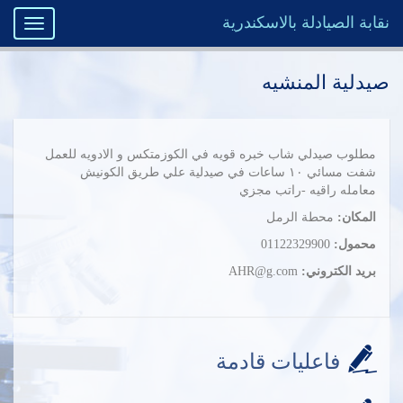
نقابة الصيادلة بالاسكندرية
Toggle
igation
صيدلية المنشيه
مطلوب صيدلي شاب خبره قويه في الكوزمتكس و الادويه للعمل
شفت مسائي ١٠ ساعات في صيدلية علي طريق الكونيش
معامله راقيه -راتب مجزي
المكان:
محطة الرمل
محمول:
01122329900
بريد الكتروني:
AHR@g.com
فاعليات قادمة