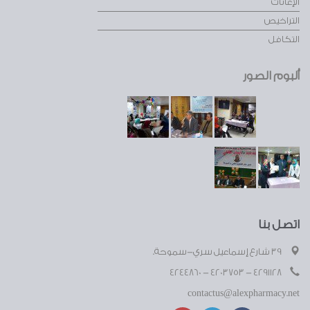
الإعانات
التراخيص
التكافل
ألبوم الصور
اتصل بنا
39 شارع إسماعيل سري-سموحة.
4291128 - 4203753 - 4244860
contactus@alexpharmacy.net