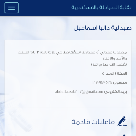
نقابة الصيادلة بالاسكندرية
Toggle
igation
صيدلية داليا اسماعيل
مطلوب صيدلي أو صيدلانيه شفت صباحي بارت تايم ٣ ايام السبت
والأحد والاثنين
يفضل التواصل واتس
المكان:
المندرة
محمول:
01270949534
بريد الكتروني:
abdullaazab2017@gmail.com
فاعليات قادمة