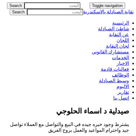
Toggle navigation
بة الصيادلة بالاسكندرية
الرئيسية
شاطئ الصيادلة
عن النقابة
اللجان
لجان النقابة
مستشارك القانوني
الخدمات
الاخبار
فعاليات قادمة
الوظائف
وسيط الصيادلة
الالبوم
تقارير
اتصل بنا
صيدلية د اسماء الحلوجي
يشترط وجود خبره جيده في البيع والتواصل مع العملاء تواصل
جيد واحترام المواعيد والعمل بروح الفريق