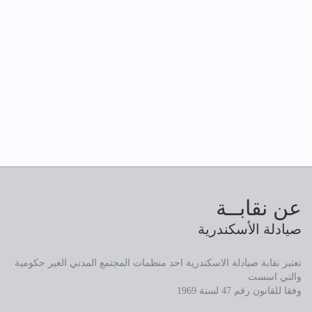
عن نقابــة
صيادلة الأسكندرية
تعتبر نقابة صيادلة الاسكندرية احد منظمات المجتمع المدني الغير حكومية
والتي اسست
وفقا للقانون رقم 47 لسنة 1969