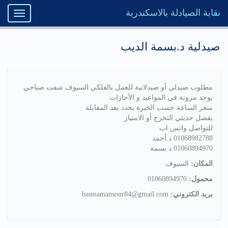
نقابة الصيادلة بالاسكندرية
Toggle
igation
صيدلية د.بسمة الديب
مطلوب صيدلي أو صيدلانية للعمل بالفلكي السيوف شفت صباحي
يوجد مرونة في المواعيد و الأجازات
سعر الساعة حسب الخبرة يحدد بعد المقابلة
يفضل حديثي التخرج أو الامتياز
للتواصل واتس اب
01068982788 د.أحمد
01060894970 د.بسمة
المكان:
السيوف
محمول:
01060894970
بريد الكتروني:
basmamansour84@gmail.com