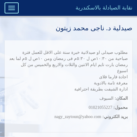
نقابة الصيادلة بالاسكندرية
Toggle
igation
صيدلية د. ناجى محمد زيتون
مطلوب صيدلى او صيدلانية خبرة سنة على الاقل للعمل فترة
صباحية من ١٠:٣٠ص ل ٥:٣٠م فى رمضان ومن ١٠ص ل ٥م لما بعد
رمضان بارت تايم ايام الاتنين والتلات والاربع والخميس من كل
اسبوع
اجادة فارما فلاى
معرفة تامة بالادوية
ادارة الشيفت بطريقة احترافية
المكان:
السيوف
محمول:
01021055227
بريد الكتروني:
nagy_zaytoun@yahoo.com