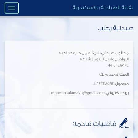
نقابة الصيادلة بالاسكندرية
Toggle
igation
صيدلية رحاب
مطلوب صيدلي ثاني للعمل فتره صباحيه
التواصل واتس لسوء الشبكه
01024248594
المكان:
محرم بك
محمول:
01024248594
بريد الكتروني:
moneam.salama75@gmail.com
فاعليات قادمة