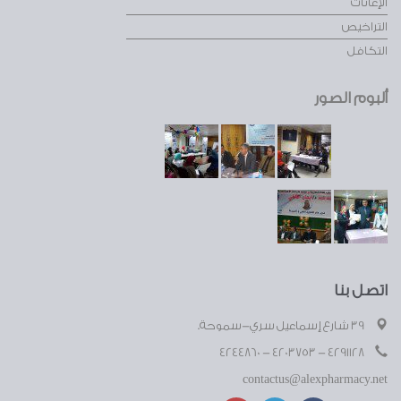
الإعانات
التراخيص
التكافل
ألبوم الصور
اتصل بنا
39 شارع إسماعيل سري-سموحة.
4291128 - 4203753 - 4244860
contactus@alexpharmacy.net