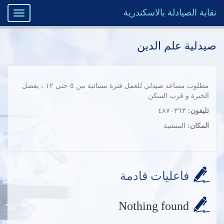
نقابة الصيادلة بالاسكندرية
Toggle
igation
صيدلية علم الدين
مطلوب مساعد صيدلي للعمل فترة مسائية من ٥ حتي ١٢ ، يفضل
الخبرة و قرب السكن
تليفون:
٤٨٧٠٣٦٣
المكان:
المنشية
فاعليات قادمة
Nothing found