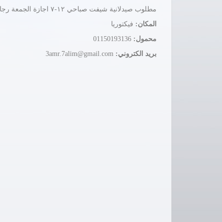
مطلوب صيدلانية شيفت صباحي ١٢-٧ اجازة الجمعة رجاء تواصل واتساب ٠١١٥٠١٩٣١٣٦
المكان:
فيكتوريا
محمول:
01150193136
بريد الكتروني:
3amr.7alim@gmail.com