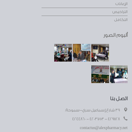
الإعانات
التراخيص
التكافل
ألبوم الصور
اتصل بنا
39 شارع إسماعيل سري-سموحة.
4291128 - 4203753 - 4244860
contactus@alexpharmacy.net