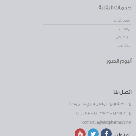
خدمات النقابة
المعاشات
الإعانات
التراخيص
التكافل
ألبوم الصور
اتصل بنا
39 شارع إسماعيل سري-سموحة.
4291128 - 4203753 - 4244860
contactus@alexpharmacy.net
اتبعنا على :