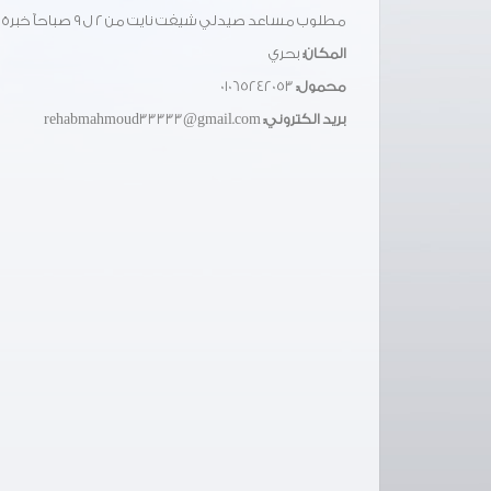
مطلوب مساعد صيدلي شيفت نايت من ٢ ل ٩ صباحآ خبرة سنة علي الاقل في صيدلية لورانس ف بحري
المكان:
بحري
محمول:
01065242053
بريد الكتروني:
rehabmahmoud33333@gmail.com