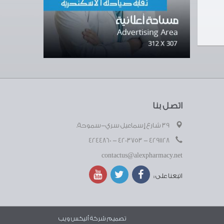
اتصل بنا
39 شارع إسماعيل سري-سموحة.
4291128 - 4203753 - 4244860
contactus@alexpharmacy.net
اتبعنا على :
تصميم شركة
أليكس ويب