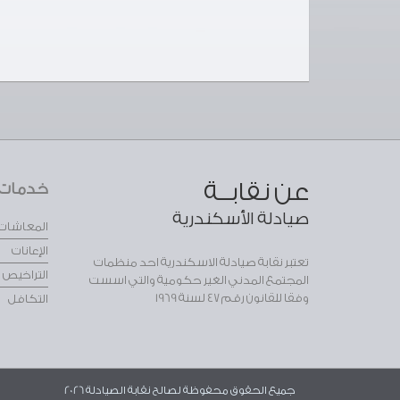
عن نقابــة
خدمات ا
صيادلة الأسكندرية
المعاشات
الإعانات
تعتبر نقابة صيادلة الاسكندرية احد منظمات
التراخيص
المجتمع المدني الغير حكومية والتي اسست
وفقا للقانون رقم 47 لسنة 1969
التكافل
جميع الحقوق محفوظة لصالح نقابة الصيادلة 2026