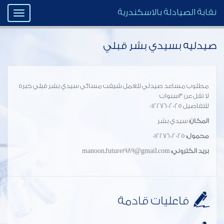
نقابة الصيادلة بالاسكندرية
Toggle
igation
صيدليه بسيدي بشر قبلي
مطلوب مساعد صيدلي للعمل شيفت مسائي سيدي بشر قبلي خبره
لا تقل عن 3سنوات
للتفاصيل 01227602025
المكان:
سيدي بشر
محمول:
01227602025
بريد الكتروني:
manoon.future1989@gmail.com
فاعليات قادمة