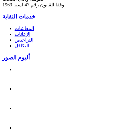
وفقا للقانون رقم 47 لسنة 1969
خدمات النقابة
المعاشات
الإعانات
التراخيص
التكافل
ألبوم الصور