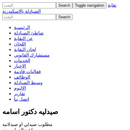
نقابة
Toggle navigation
الصيادلة بالاسكندرية
الرئيسية
شاطئ الصيادلة
عن النقابة
اللجان
لجان النقابة
مستشارك القانوني
الخدمات
الاخبار
فعاليات قادمة
الوظائف
وسيط الصيادلة
الالبوم
تقارير
اتصل بنا
صيدليه دكتور اسامه
مطلوب صيدلي او صيدلانيه
مواعيد العمل مرنه