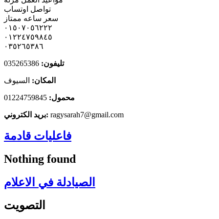
تواصل اوتساب
سعر ساعه ممتاز
٠١٥٠٧٠٥٦٢٢٢
٠١٢٢٤٧٥٩٨٤٥
٠٣٥٢٦٥٣٨٦
تليفون:
035265386
المكان:
السيوف
محمول:
01224759845
ragysarah7@gmail.com
بريد الكتروني:
فاعليات قادمة
Nothing found
الصيادلة في الاعلام
التصويت