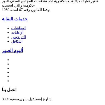
تعتبر نقابة صيادلة الاسكندرية احد منظمات المجتمع المدني الغير
حكومية والتي اسست
وفقا للقانون رقم 47 لسنة 1969
خدمات النقابة
المعاشات
الإعانات
التراخيص
التكافل
ألبوم الصور
اتصل بنا
39 شارع إسماعيل سري-سموحة.