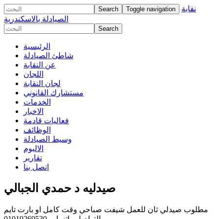
نقابة
Toggle navigation
الصيادلة بالاسكندرية
الرئيسية
شاطئ الصيادلة
عن النقابة
اللجان
لجان النقابة
مستشارك القانوني
الخدمات
الاخبار
فعاليات قادمة
الوظائف
وسيط الصيادلة
الالبوم
تقارير
اتصل بنا
صيدليه د حمدي الجبالي
مطلوب صيدلي ثان للعمل شيفت صباحي وقت كامل او بارت تايم
التواصل واتساب 01019269530