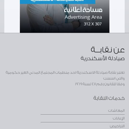
عن نقابــة
صيادلة الأسكندرية
تعتبر نقابة صيادلة الاسكندرية احد منظمات المجتمع المدني الغير حكومية
والتي اسست
وفقا للقانون رقم 47 لسنة 1969
خدمات النقابة
المعاشات
الإعانات
التراخيص