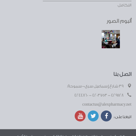
التكافل
ألبوم الصور
اتصل بنا
39 شارع إسماعيل سري-سموحة.
4291128 - 4203753 - 4244860
contactus@alexpharmacy.net
اتبعنا على :