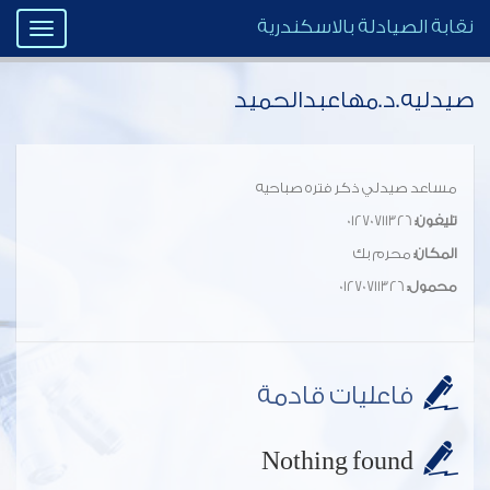
نقابة الصيادلة بالاسكندرية
Toggle
igation
صيدليه.د.مهاعبدالحميد
مساعد صيدلي ذكر فتره صباحيه
تليفون:
01270711326
المكان:
محرم بك
محمول:
01270711326
فاعليات قادمة
Nothing found