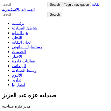
نقابة
Toggle navigation
الصيادلة بالاسكندرية
الرئيسية
شاطئ الصيادلة
عن النقابة
اللجان
لجان النقابة
مستشارك القانوني
الخدمات
الاخبار
فعاليات قادمة
الوظائف
وسيط الصيادلة
الالبوم
تقارير
اتصل بنا
صيدليه عزه عبد العزيز
مدير فتره صباحيه