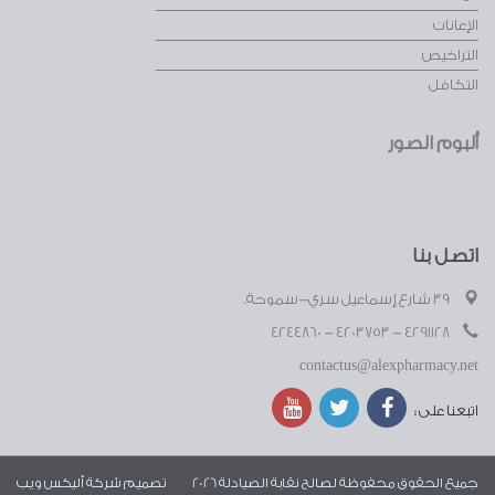
الإعانات
التراخيص
التكافل
ألبوم الصور
اتصل بنا
39 شارع إسماعيل سري-سموحة.
4291128 - 4203753 - 4244860
contactus@alexpharmacy.net
اتبعنا على :
جميع الحقوق محفوظة لصالح نقابة الصيادلة 2026
تصميم شركة
أليكس ويب