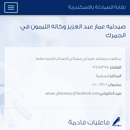
نقابة الصيادلة بالاسكندرية
Toggle
igation
صيدليه عمار عبد العزيز وكاله الليمون في
الجمرك
مطلوب مساعد صيدلي مسائي لاصحاب الخبره فقط
تليفون:
034853980
المكان:
المنشية
محمول:
01020063102
بريد الكتروني:
amaar_pharmacy@facebook.com
فاعليات قادمة