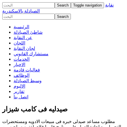
نقابة
Toggle navigation
الصيادلة بالاسكندرية
الرئيسية
شاطئ الصيادلة
عن النقابة
اللجان
لجان النقابة
مستشارك القانوني
الخدمات
الاخبار
فعاليات قادمة
الوظائف
وسيط الصيادلة
الالبوم
تقارير
اتصل بنا
صيدليه فى كامب شيزار
مطلوب مساعد صيدلى خبره فى مبيعات الادويه ومستحضرات
التجميل مع اجادة العمل على برنامج فارما فلاى لفتره صباحيه من