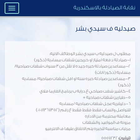
نقابة الصيادلة بالاسكندرية
Toggle
igation
صيدليه ف سيدي بشر
مطلوب ل صيدليه ب سيدي بشر الوظائف الاتيه:
1-صيادله دفعه امتياز او خريجين شفتات مساءيه (ذكور)
2-مساعدين صيادله خبره جيده لا تقل عن 3 سنوات شفتات صباحيه/
مساءيه (ذكور/اناث)
3-مساعدين صيادله خبره سنه او اقل شفتات صباحيه/ مساءيه
(ذكور)
4-كاشير شفت صباخي ع درايه ب برنامج الفارما فلاي
5-طيارين شفتات صباحيه +
6-دليفريه عجل شفتات صباحيه /مساءيه
للتواصل واتساب فقط فقط فقط ع رقم (01018367352)
معامله محترمه من الاداره
مرونه ف المواعيد والشفتات
مرتبات مناسبه للخبره يتم الاتفاق عليها ف الانترفيو
تليفون:
5557232