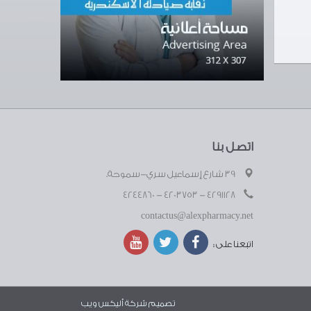
اتصل بنا
39 شارع إسماعيل سري-سموحة.
4291128 - 4203753 - 4244860
contactus@alexpharmacy.net
اتبعنا على :
تصميم شركة
أليكس ويب