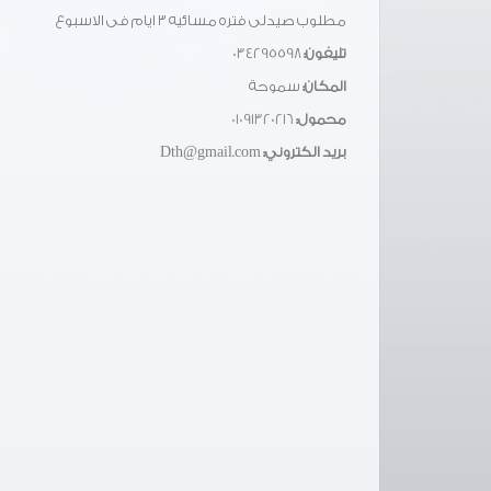
مطلوب صيدلى فتره مسائيه ٣ ايام فى الاسبوع
تليفون:
034295598
المكان:
سموحة
محمول:
01091320216
بريد الكتروني:
Dth@gmail.com