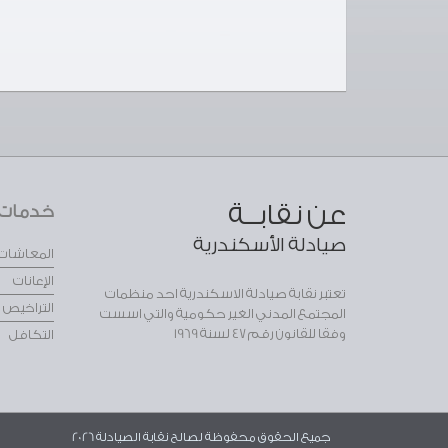
عن نقابــة
خدمات ا
صيادلة الأسكندرية
المعاشات
الإعانات
تعتبر نقابة صيادلة الاسكندرية احد منظمات
التراخيص
المجتمع المدني الغير حكومية والتي اسست
وفقا للقانون رقم 47 لسنة 1969
التكافل
جميع الحقوق محفوظة لصالح نقابة الصيادلة 2026