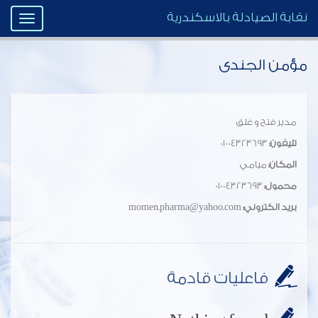
نقابة الصيادلة بالاسكندرية
Toggle
igation
مؤمن الجندى
مدير فتح و غلق
تليفون:
01004323693
المكان:
ميامي
محمول:
01004323693
بريد الكتروني:
momen.pharma@yahoo.com
فاعليات قادمة