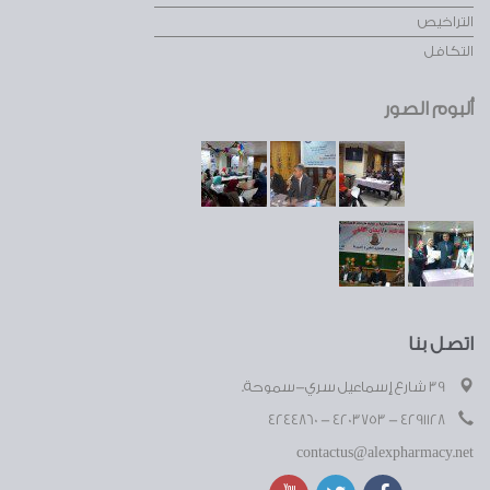
التراخيص
التكافل
ألبوم الصور
اتصل بنا
39 شارع إسماعيل سري-سموحة.
4291128 - 4203753 - 4244860
contactus@alexpharmacy.net