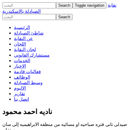
نقابة
Toggle navigation
الصيادلة بالاسكندرية
الرئيسية
شاطئ الصيادلة
عن النقابة
اللجان
لجان النقابة
مستشارك القانوني
الخدمات
الاخبار
فعاليات قادمة
الوظائف
وسيط الصيادلة
الالبوم
تقارير
اتصل بنا
ناديه احمد محمود
صيدلى تانى فتره صباحيه او مسائيه من منطقه الابراهيميه إلى سان
ستفانو