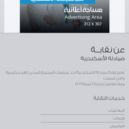
عن نقابــة
صيادلة الأسكندرية
تعتبر نقابة صيادلة الاسكندرية احد منظمات المجتمع المدني الغير حكومية
والتي اسست
وفقا للقانون رقم 47 لسنة 1969
خدمات النقابة
المعاشات
الإعانات
التراخيص