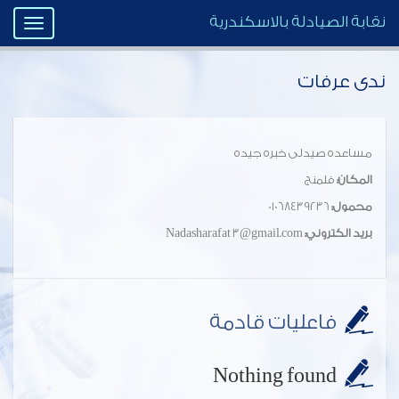
نقابة الصيادلة بالاسكندرية
Toggle
igation
ندى عرفات
مساعده صيدلى خبره جيده
المكان:
فلمنج
محمول:
01068439236
بريد الكتروني:
Nadasharafat 3@gmail.com
فاعليات قادمة
Nothing found