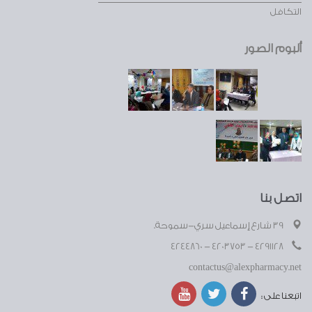
التكافل
ألبوم الصور
اتصل بنا
39 شارع إسماعيل سري-سموحة.
4291128 - 4203753 - 4244860
contactus@alexpharmacy.net
اتبعنا على :