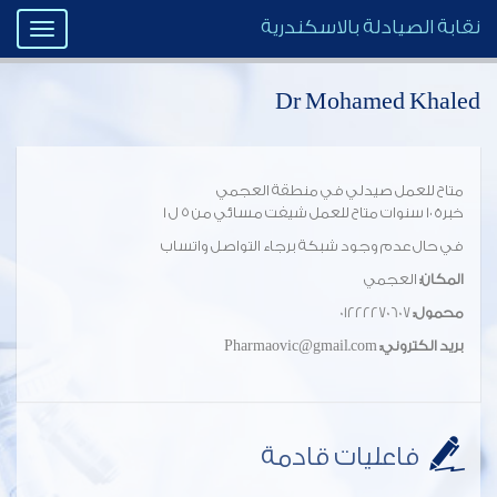
نقابة الصيادلة بالاسكندرية
Toggle
igation
Dr Mohamed Khaled
متاح للعمل صيدلي في منطقة العجمي
خبرة ١٠ سنوات متاح للعمل شيفت مسائي من ٥ ل ١
في حال عدم وجود شبكة برجاء التواصل واتساب
المكان:
العجمي
محمول:
01222270607
بريد الكتروني:
Pharmaovic@gmail.com
فاعليات قادمة