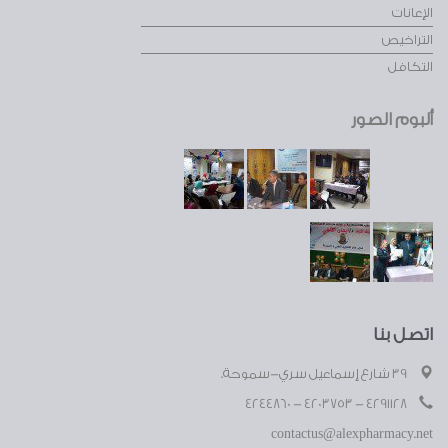
الإعانات
التراخيص
التكافل
ألبوم الصور
اتصل بنا
39 شارع إسماعيل سري-سموحة.
4291128 - 4203753 - 4244860
contactus@alexpharmacy.net