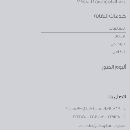
وفقا للقانون رقم 47 لسنة 1969
خدمات النقابة
المعاشات
الإعانات
التراخيص
التكافل
ألبوم الصور
اتصل بنا
39 شارع إسماعيل سري-سموحة.
4291128 - 4203753 - 4244860
contactus@alexpharmacy.net