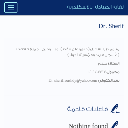
نقابة الصيادلة بالاسكندرية
Toggle
igation
Dr . Sherif
متاح مدير لتسجيل ( فتح و غلق فقط ) .. و بالتوفيق للجميع ٠١٢٠٢٧٠٧٧٢٧
( مُسجل فى موقع هيئة الدواء )
المكان:
جليم
محمول:
01202707727
بريد الكتروني:
Dr_sherifroushdy@yahoo.com
فاعليات قادمة
Nothing found