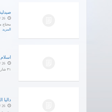
صيدلية
26 / 07 / 12
محتاج م
المزيد
اسلام 
26 / 05 / 12
٣١ شارع عزيز فهمي كليوباترا
داليا ال
26 / 04 / 29
مدير صي