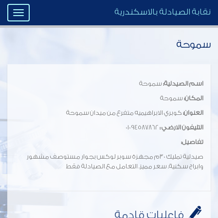
نقابة الصيادلة بالاسكندرية
Toggle
igation
سموحة
اسم الصيدلية:
سموحة
المكان:
سموحة
العنوان:
كوبري الابراهيميه متفرع من ميدان سموحة
التليفون الارضي :
01094587862
تفاصيل:
صيدلية تمليك 30م مجهزة سوبر لوكس بجوار مستوصف مشهور
وابراج سكنية. سعر مميز. التعامل مع الصيادلة فقط
فاعليات قادمة