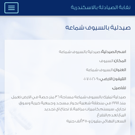
نقابة الصيادلة بالاسكندرية
Toggle
igation
صيدلية بالسيوف شماعه
اسم الصيدلية:
صيدلية بالسيوف شماعه
المكان:
السيوف
العنوان:
السيوف شماعه
التليفون الارضي :
01070101609
تفاصيل:
صيدلية تمليك بالسيوف شماعه مساحة 36 متر حصة في الارض تعمل
منذ 1998 في منطقة شعبية بجوار مسجد وجمعية خيرية وسوق
تجاري.. سيستم كاميرات مراقبة..لا تحتاج اي تجديد
البيع لعدم التفرغ
السعر النهائي مليون و350 ألف جنيه