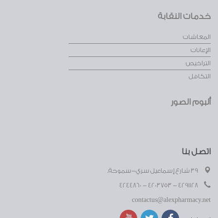
خدمات النقابة
المعاشات
الإعانات
التراخيص
التكافل
ألبوم الصور
اتصل بنا
39 شارع إسماعيل سري-سموحة.
4291128 - 4203753 - 4244860
contactus@alexpharmacy.net