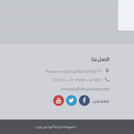
اتصل بنا
39 شارع إسماعيل سري-سموحة.
4291128 - 4203753 - 4244860
contactus@alexpharmacy.net
اتبعنا على :
تصميم شركة
أليكس ويب