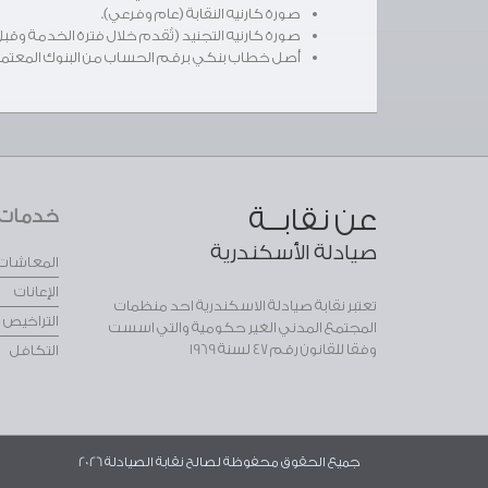
صورة كارنيه النقابة (عام وفرعي).
صورة كارنيه التجنيد (تُقدم خلال فترة الخدمة وقبل
أصل خطاب بنكي برقم الحساب من البنوك المعتمدة م
عن نقابــة
خدمات ا
صيادلة الأسكندرية
المعاشات
الإعانات
تعتبر نقابة صيادلة الاسكندرية احد منظمات
التراخيص
المجتمع المدني الغير حكومية والتي اسست
وفقا للقانون رقم 47 لسنة 1969
التكافل
جميع الحقوق محفوظة لصالح نقابة الصيادلة 2026