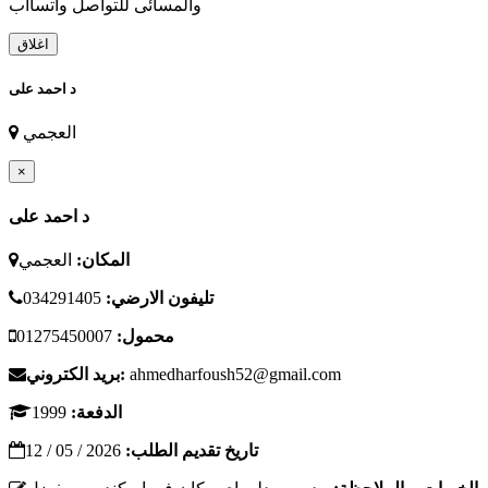
والمسائى للتواصل واتسااب
اغلاق
د احمد على
العجمي
×
د احمد على
المكان:
العجمي
تليفون الارضي:
034291405
محمول:
01275450007
ahmedharfoush52@gmail.com
بريد الكتروني:
الدفعة:
1999
تاريخ تقديم الطلب:
2026 / 05 / 12