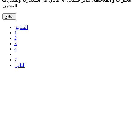
الخبرات و الملاحظة:
مدير صيدلى اى مكان فى اسكندريه ويفضل
العجمى
اغلاق
السابق
1
2
3
4
7
التالي