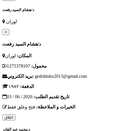
د/هشام السيد رفعت
لوران
×
د/هشام السيد رفعت
المكان:
لوران
محمول:
01275378107
gedohisho2015@gmail.com
بريد الكتروني:
الدفعة:
١٩٨٢
تاريخ تقديم الطلب:
2026 / 06 / 03
الخبرات و الملاحظة:
فتح وغلق فقط
اغلاق
د.محمد عبد القادر