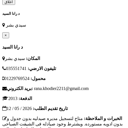
اغلاق
د رانا السيد
سيدي بشر
×
د رانا السيد
المكان:
سيدي بشر
تليفون الارضي:
035551741
محمول:
01229769524
rana.khodier2211@gmail.com
بريد الكتروني:
الدفعة:
2013
تاريخ تقديم الطلب:
2026 / 05 / 12
الخبرات و الملاحظة:
متاح لتسجيل مديره صيدليه بدون جدول و
بدون ادويه مستورده. ويشترط وجود صيادله فى الشيفت الصباحى