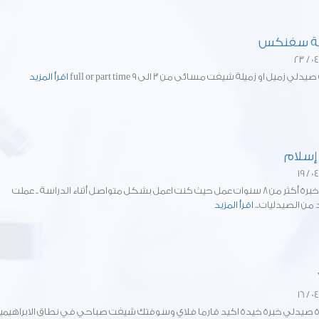
ة سفنكس
 زميل او زميلة شيفت مسائى من ٣ الى ٩ full or part time
اقرأ المزيد
إسلام
صيدلى خبرة أكثر من 8 سنوات عمل حيث كنت اعمل بشكل متواصل أثناء الدراسة .. عملت
من الصيدليات...
اقرأ المزيد
صيدلي خبرة خيدة اكيد قارما فلاي وسوفتك شيفت صباحي في نطاق الابراهيمي