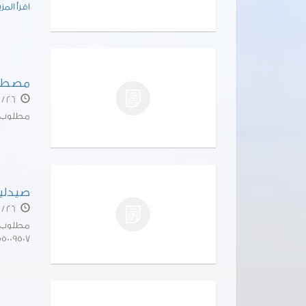
اقرأ المز
مصطف
26 / 04 / 15
مطلوب صيدل
صيدليه
26 / 04 / 15
55009507