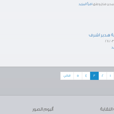
دير فتح وغلق
اقرأ المزيد
ة هدير اشرف
يد
5
4
3
2
1
التالي
لنقابة
ألبوم الصور