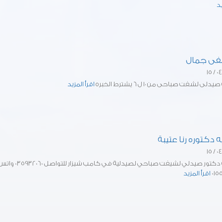
يد
ى جمال
ى لشفت صباحى من ١٠ ل ٦ يشترط الخبره
اقرأ المزيد
 دكتوره رنا عتيبة
مطلوب دكتور صيدلي لشيفت صباحي لصيدلية في كامب شيزار للتواصل 5932060
015
اقرأ المزيد