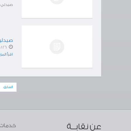
صيدلي م
صيدلي
26 / 03 / 28
اقرأ المز
السابق
عن نقابــة
خدمات ا