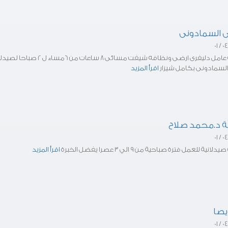
ى السمادونى
مطلوب عامل دليفرى ارضى ونظافه شيفت مسائى 8 ساعات من 6مساء ل 2 صبا
السمادونى بكامل شيزار
اقرأ المزيد
ة د.محمد صلاح
ية للعمل فترة صباحية من ٩ الي ٣ عصرا يفضل الخبرة
اقرأ المزيد
يصا