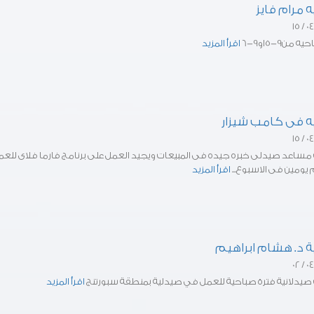
 مرام فايز
 من9-5او9-6
اقرأ المزيد
ه فى كامب شيزار
ساعد صيدلى خبره جيده فى المبيعات ويجيد العمل على برنامج فارما فلاى للعم
م يومين فى الاسبوع...
اقرأ المزيد
 د. هشام ابراهيم
يدلانية فترة صباحية للعمل في صيدلية بمنطقة سبورتنج
اقرأ المزيد